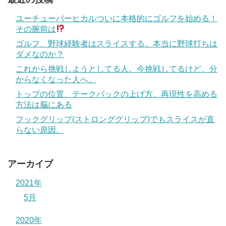
ユーチューバーヒカルついに本格的にゴルフを始める！
その腕前は
ゴルフ、野球経験者はスライスする。本当に野球打ちは
ダメなのか？
これから挑戦しようとしてる人。今挑戦してるけど、分
からなくなった人へ。
トップの位置、テークバックの上げ方。再現性を高める
方法は脳にある
フックグリップ(ストロンググリップ)でもスライスが直
らない原因。
アーカイブ
2021年
5月
2020年