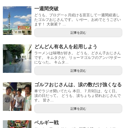
一週間突破
どうも、ブログ一ヶ月続ける宣言して一週間経過し
たゴルフおじさんです。 いやー、おめでとうござい
ます！ 大袈裟？ ...
記事を読む
どんどん有名人を起用しよう
ラーメンは味噌が好き。 どうも、どさん子おじさん
です。 キムタクが、リョーマゴルフのアンバサダー
になった。 キムタ...
記事を読む
ゴルフおじさんは、涙の数だけ強くなる
車でラジオ聞いてたら 本日、７月9日は、なく日。
涙の日だって。 どうも、涙ちょちょ切れおじさんで
す。 皆さ...
記事を読む
ベルギー戦