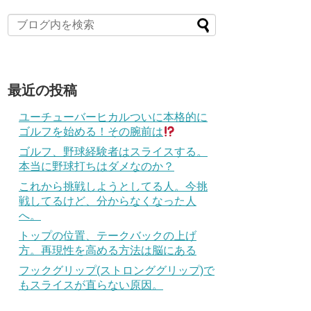
最近の投稿
ユーチューバーヒカルついに本格的に
ゴルフを始める！その腕前は
ゴルフ、野球経験者はスライスする。
本当に野球打ちはダメなのか？
これから挑戦しようとしてる人。今挑
戦してるけど、分からなくなった人
へ。
トップの位置、テークバックの上げ
方。再現性を高める方法は脳にある
フックグリップ(ストロンググリップ)で
もスライスが直らない原因。