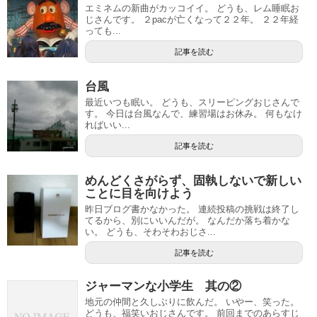
エミネムの新曲がカッコイイ。 どうも、レム睡眠お
じさんです。 ２pacが亡くなって２２年。 ２２年経
っても...
記事を読む
台風
最近いつも眠い。 どうも、スリーピングおじさんで
す。 今日は台風なんで、練習場はお休み。 何もなけ
ればいい...
記事を読む
めんどくさがらず、固執しないで新しい
ことに目を向けよう
昨日ブログ書かなかった。 連続投稿の挑戦は終了し
てるから、別にいいんだが。 なんだか落ち着かな
い。 どうも、そわそわおじさ...
記事を読む
ジャーマンな小学生 其の②
地元の仲間と久しぶりに飲んだ。 いやー、笑った。
どうも、福笑いおじさんです。 前回までのあらすじ