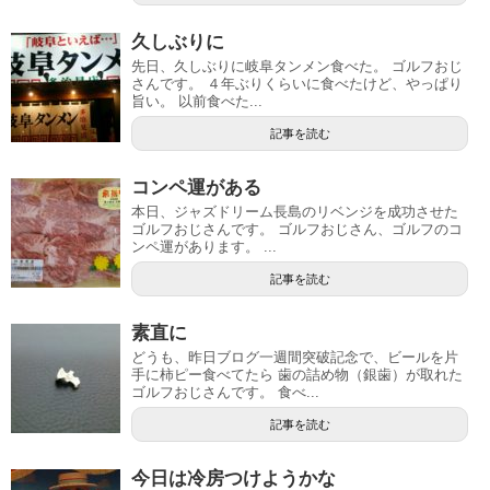
久しぶりに
先日、久しぶりに岐阜タンメン食べた。 ゴルフおじ
さんです。 ４年ぶりくらいに食べたけど、やっぱり
旨い。 以前食べた...
記事を読む
コンペ運がある
本日、ジャズドリーム長島のリベンジを成功させた
ゴルフおじさんです。 ゴルフおじさん、ゴルフのコ
ンペ運があります。 ...
記事を読む
素直に
どうも、昨日ブログ一週間突破記念で、ビールを片
手に柿ピー食べてたら 歯の詰め物（銀歯）が取れた
ゴルフおじさんです。 食べ...
記事を読む
今日は冷房つけようかな